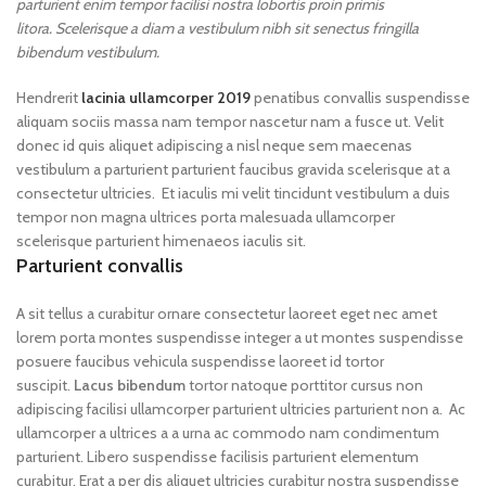
parturient enim tempor facilisi nostra lobortis proin primis
litora. Scelerisque a diam a vestibulum nibh sit senectus fringilla
bibendum vestibulum.
Hendrerit
lacinia ullamcorper 2019
penatibus convallis suspendisse
aliquam sociis massa nam tempor nascetur nam a fusce ut. Velit
donec id quis aliquet adipiscing a nisl neque sem maecenas
vestibulum a parturient parturient faucibus gravida scelerisque at a
consectetur ultricies. Et iaculis mi velit tincidunt vestibulum a duis
tempor non magna ultrices porta malesuada ullamcorper
scelerisque parturient himenaeos iaculis sit.
Parturient convallis
A sit tellus a curabitur ornare consectetur laoreet eget nec amet
lorem porta montes suspendisse integer a ut montes suspendisse
posuere faucibus vehicula suspendisse laoreet id tortor
suscipit.
Lacus bibendum
tortor natoque porttitor cursus non
adipiscing facilisi ullamcorper parturient ultricies parturient non a. Ac
ullamcorper a ultrices a a urna ac commodo nam condimentum
parturient. Libero suspendisse facilisis parturient elementum
curabitur. Erat a per dis aliquet ultricies curabitur nostra suspendisse