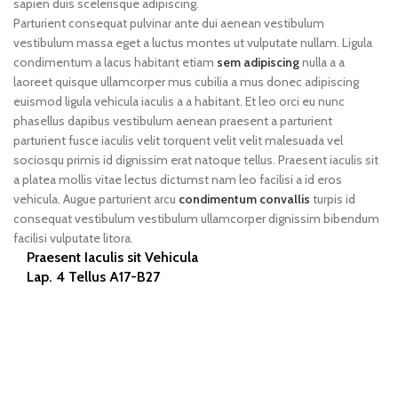
sapien duis scelerisque adipiscing.
Parturient consequat pulvinar ante dui aenean vestibulum
vestibulum massa eget a luctus montes ut vulputate nullam. Ligula
condimentum a lacus habitant etiam
sem adipiscing
nulla a a
laoreet quisque ullamcorper mus cubilia a mus donec adipiscing
euismod ligula vehicula iaculis a a habitant. Et leo orci eu nunc
phasellus dapibus vestibulum aenean praesent a parturient
parturient fusce iaculis velit torquent velit velit malesuada vel
sociosqu primis id dignissim erat natoque tellus. Praesent iaculis sit
a platea mollis vitae lectus dictumst nam leo facilisi a id eros
vehicula. Augue parturient arcu
condimentum convallis
turpis id
consequat vestibulum vestibulum ullamcorper dignissim bibendum
facilisi vulputate litora.
Praesent Iaculis sit Vehicula
Lap. 4 Tellus A17-B27