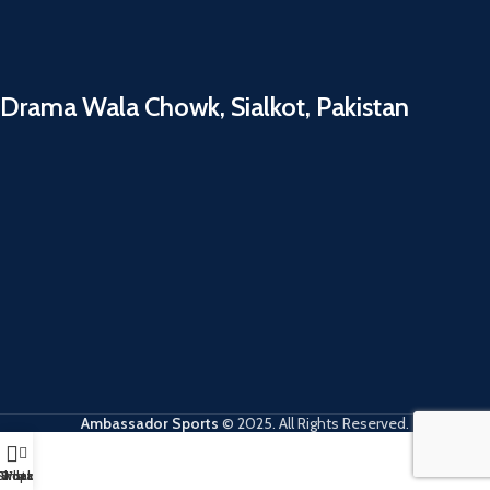
Drama Wala Chowk, Sialkot, Pakistan
Ambassador Sports
© 2025. All Rights Reserved.
Shop
Sidebar
Whatsapp
Instagram