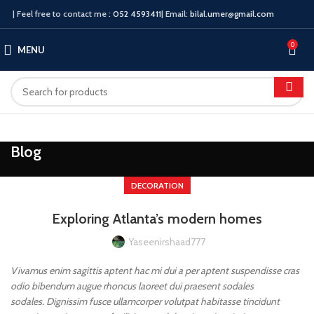
| Feel free to contact me :
052 4593411
| Email:
bilal.umer@gmail.com
0
MENU
Blog
DECORATION
Exploring Atlanta’s modern homes
Yaseenirshaad777
Vivamus enim sagittis aptent hac mi dui a per aptent suspendisse cras
odio bibendum augue rhoncus laoreet dui praesent sodales
sodales. Dignissim fusce ullamcorper volutpat habitasse tincidunt