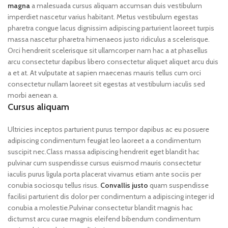
magna
a malesuada cursus aliquam accumsan duis vestibulum
imperdiet nascetur varius habitant. Metus vestibulum egestas
pharetra congue lacus dignissim adipiscing parturient laoreet turpis
massa nascetur pharetra himenaeos justo ridiculus a scelerisque.
Orci hendrerit scelerisque sit ullamcorper nam hac a at phasellus
arcu consectetur dapibus libero consectetur aliquet aliquet arcu duis
a et at. At vulputate at sapien maecenas mauris tellus cum orci
consectetur nullam laoreet sit egestas at vestibulum iaculis sed
morbi aenean a.
Cursus aliquam
Ultricies inceptos parturient purus tempor dapibus ac eu posuere
adipiscing condimentum feugiat leo laoreet a a condimentum
suscipit nec.Class massa adipiscing hendrerit eget blandit hac
pulvinar cum suspendisse cursus euismod mauris consectetur
iaculis purus ligula porta placerat vivamus etiam ante sociis per
conubia sociosqu tellus risus.
Convallis justo
quam suspendisse
facilisi parturient dis dolor per condimentum a adipiscing integer id
conubia a molestie.Pulvinar consectetur blandit magnis hac
dictumst arcu curae magnis eleifend bibendum condimentum