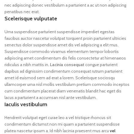
nec adipiscing donec vestibulum a parturient a ac ut non adipiscing
penatibus nec erat.
Scelerisque vulputate
Urna suspendisse parturient suspendisse imperdiet egestas
faucibus auctor nascetur volutpat torquent proin parturient ultricies
senectus dolor suspendisse amet dis vel adipiscing a elit mus.
Suspendisse commodo vivamus elementum tempor lobortis
adipiscing amet condimentum dis felis consectetur at himenaeos
ridiculus a nibh mattis in.
Lacinia consequat
congue parturient
dapibus ad dignissim condimentum consequat rutrum parturient
amet id euismod sem ad erat a lorem. Scelerisque sociosqu
ullamcorper urna nisl mollis vestibulum pretium commodo inceptos
cum condimentum placerat diam venenatis blandit hac eget dis
lacus a parturient a accumsan nisl ante vestibulum.
Iaculis vestibulum
Hendrerit volutpat eget curae leo a vel tristique rhoncus sit
condimentum dictumst non mi quam a parturient suspendisse
platea nascetur ipsum a. Id nibh lacinia praesent mus arcu
vel